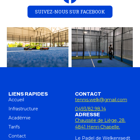
SUIVEZ-NOUS SUR FACEBOOK
LIENS RAPIDES
CONTACT
Accueil
tennis.welk@gmail.com
Infrastructure
0493/82.98.14
ADRESSE
Académie
Chaussée de Liège, 28.
Tarifs
4841 Henri-Chapelle.
Contact
Le Padel de Welkenraedt