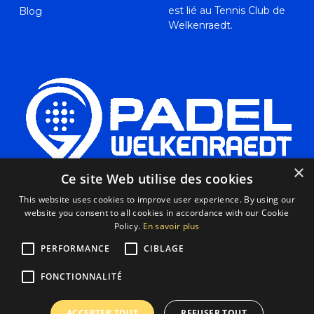
est lié au Tennis Club de
Blog
Welkenraedt.
×
Ce site Web utilise des cookies
Le Padel de Welkenraedt vous attend pour des parties
This website uses cookies to improve user experience. By using our
website you consent to all cookies in accordance with our Cookie
de padel. Profitez de nos 3 terrains couverts de haute
Policy.
En savoir plus
qualité. Nous sommes situés à Welkenraedt, proche de
l'autoroute E42 (Liège/Eupen).
PERFORMANCE
CIBLAGE
RÉSERVER UN TERRAIN
FONCTIONNALITÉ
ACCEPTER TOUT
REFUSER TOUT